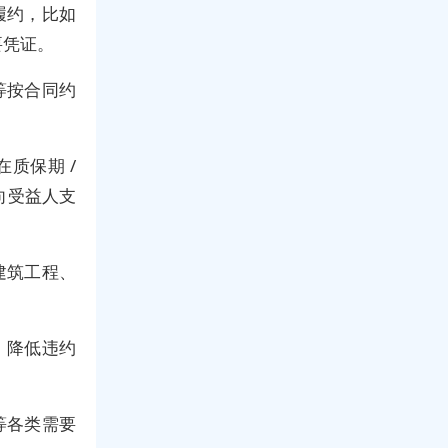
履约，比如
要凭证。
等按合同约
质保期 /
向受益人支
建筑工程、
，降低违约
等各类需要