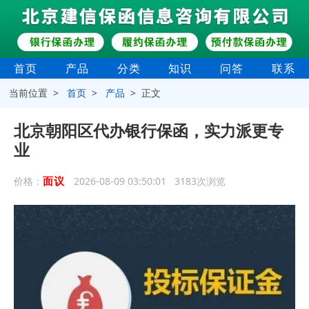
首页
产品
分类
知识
问答
联系
当前位置 >
首页
>
产品
> 正文
‌北京朝阳区代办银行保函，实力派更专
业
面议
价格：
2026-08-09 03:50:01 3183次浏览