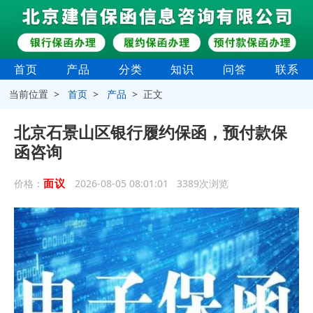
首页
产品
分类
知识
问答
联系
当前位置 >
首页
>
产品
> 正文
‌北京石景山区银行履约保函，预付款保
函咨询
面议
价格：
2026-08-05 08:01:01 3389次浏览